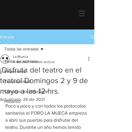
Entrada
Todas las entradas
La Mueca
Todas las entradas
7 abr 2021
1 min de lectura
¡Disfruta del teatro en el
Empezando
teatro! Domingos 2 y 9 de
Tu comunidad
mayo a las 12 hrs.
Consejos para bloguear
Actualizado:
29 abr 2021
Historico
Poco a poco y con todos los protocolos 
sanitarios el FORO LA MUECA empieza 
a abrir sus puertas para disfrutar del 
teatro. Durante un año hemos tenido 