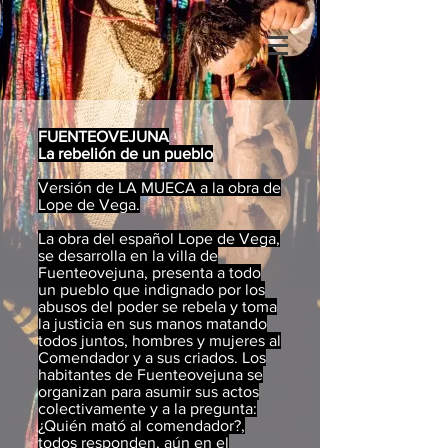
FUENTEOVEJUNA
La rebelión de un pueblo
Versión de LA MUECA a la obra de
Lope de Vega.
La obra del español Lope de Vega,
se desarrolla en la villa de
Fuenteovejuna, presenta a todo
un pueblo que indignado por los
abusos del poder se rebela y toma
la justicia en sus manos matando
todos juntos, hombres y mujeres al
Comendador y a sus criados. Los
habitantes de Fuenteovejuna se
organizan para asumir sus actos
colectivamente y a la pregunta:
¿Quién mató al comendador?,
todos responden, aún en el